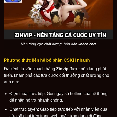
Nền tảng cực chất lượng, hấp dẫn khách chơi
Phương thức liên hệ bộ phận CSKH nhanh
Đa kênh tư vấn khách hàng
Zinvip
được nền tảng phát
triển, khám phá các tựa cược đổi thưởng chất lượng cho
anh em:
Điện thoại trực tiếp: Gọi ngay số hotline của hệ thống
để nhận hỗ trợ nhanh chóng.
Chat trực tuyến: Giao tiếp trực tiếp với nhân viên qua
cửa sổ chat trên trang web hoặc ứng dụng di động.