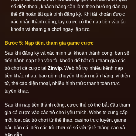
số điện thoại, khách hàng cần làm theo hướng dẫn cụ
thể để hoàn tất quá trình đăng ký. Khi tài khoản được
xác nhận thành công, tay cược có thể nạp tiền vào tài
khoản và tham gia chơi ngay lập tức.
Bước 5: Nạp tiền, tham gia game cược
Sau khi đăng ký và xác minh tài khoản thành công, bạn sẽ
tiến hành nạp tiền vào tài khoản để bắt đầu tham gia các
trò chơi cá cược tại
Zinvip
. Web hỗ trợ nhiều kênh nạp
tiền khác nhau, bao gồm chuyển khoản ngân hàng, ví điện
tử, thẻ cào điện thoại, nhiều hình thức thanh toán trực
tuyến khác.
Sau khi nạp tiền thành công, cược thủ có thể bắt đầu tham
gia cá cược vào các trò chơi yêu thích. Website cung cấp
một loạt các trò chơi từ thể thao, casino trực tuyến, game
bài, bắn cá, đến các trò chơi xổ số với tỷ lệ thắng cao và
hấp dẫn.