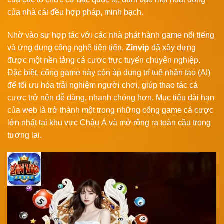
của nhà cái đều hợp pháp, minh bạch.
Nhờ vào sự hợp tác với các nhà phát hành game nổi tiếng
và ứng dụng công nghệ tiên tiến,
Zinvip
đã xây dựng
được một nền tảng cá cược trực tuyến chuyên nghiệp.
Đặc biệt, cổng game này còn áp dụng trí tuệ nhân tạo (AI)
để tối ưu hóa trải nghiệm người chơi, giúp thao tác cá
cược trở nên dễ dàng, nhanh chóng hơn. Mục tiêu dài hạn
của web là trở thành một trong những cổng game cá cược
lớn nhất tại khu vực Châu Á và mở rộng ra toàn cầu trong
tương lai.