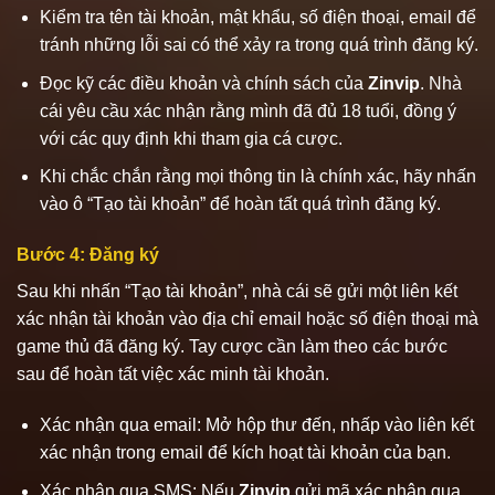
Kiểm tra tên tài khoản, mật khẩu, số điện thoại, email để
tránh những lỗi sai có thể xảy ra trong quá trình đăng ký.
Đọc kỹ các điều khoản và chính sách của
Zinvip
. Nhà
cái yêu cầu xác nhận rằng mình đã đủ 18 tuổi, đồng ý
với các quy định khi tham gia cá cược.
Khi chắc chắn rằng mọi thông tin là chính xác, hãy nhấn
vào ô “Tạo tài khoản” để hoàn tất quá trình đăng ký.
Bước 4: Đăng ký
Sau khi nhấn “Tạo tài khoản”, nhà cái sẽ gửi một liên kết
xác nhận tài khoản vào địa chỉ email hoặc số điện thoại mà
game thủ đã đăng ký. Tay cược cần làm theo các bước
sau để hoàn tất việc xác minh tài khoản.
Xác nhận qua email: Mở hộp thư đến, nhấp vào liên kết
xác nhận trong email để kích hoạt tài khoản của bạn.
Xác nhận qua SMS: Nếu
Zinvip
gửi mã xác nhận qua