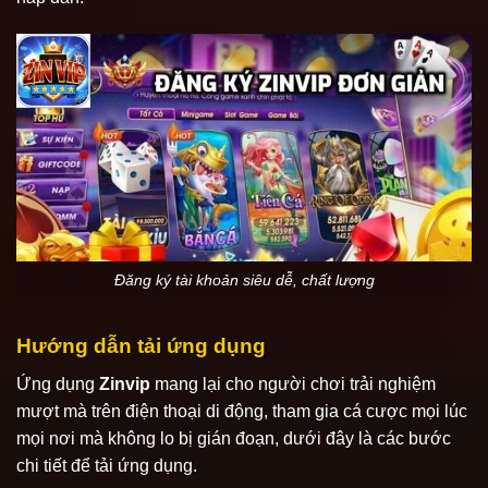
Đăng ký tài khoản siêu dễ, chất lượng
Hướng dẫn tải ứng dụng
Ứng dụng
Zinvip
mang lại cho người chơi trải nghiệm
mượt mà trên điện thoại di động, tham gia cá cược mọi lúc
mọi nơi mà không lo bị gián đoạn, dưới đây là các bước
chi tiết để tải ứng dụng.