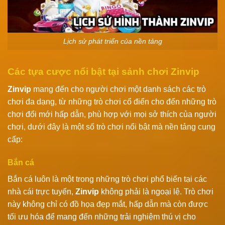
Lịch sử phát triển của nền tảng
Các tựa cược nổi bật tại sảnh chơi Zinvip
Zinvip
mang đến cho người chơi một danh sách các trò
chơi đa dạng, từ những trò chơi cổ điển cho đến những trò
chơi đổi mới hấp dẫn, phù hợp với mọi sở thích của người
chơi, dưới đây là một số trò chơi nổi bật mà nền tảng cung
cấp:
Bắn cá
Bắn cá luôn là một trong những trò chơi phổ biến tại các
nhà cái trực tuyến,
Zinvip
không phải là ngoại lệ. Trò chơi
này không chỉ có đồ họa đẹp mắt, hấp dẫn mà còn được
tối ưu hóa để mang đến những trải nghiệm thú vị cho