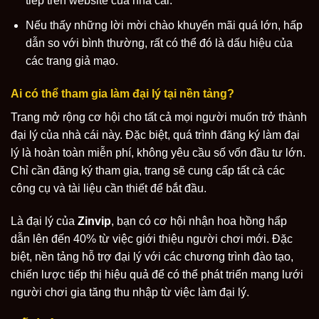
tiếp trên website của nhà cái.
Nếu thấy những lời mời chào khuyến mãi quá lớn, hấp
dẫn so với bình thường, rất có thể đó là dấu hiệu của
các trang giả mạo.
Ai có thể tham gia làm đại lý tại nền tảng?
Trang mở rộng cơ hội cho tất cả mọi người muốn trở thành
đại lý của nhà cái này. Đặc biệt, quá trình đăng ký làm đại
lý là hoàn toàn miễn phí, không yêu cầu số vốn đầu tư lớn.
Chỉ cần đăng ký tham gia, trang sẽ cung cấp tất cả các
công cụ và tài liệu cần thiết để bắt đầu.
Là đại lý của
Zinvip
, bạn có cơ hội nhận hoa hồng hấp
dẫn lên đến 40% từ việc giới thiệu người chơi mới. Đặc
biệt, nền tảng hỗ trợ đại lý với các chương trình đào tạo,
chiến lược tiếp thị hiệu quả để có thể phát triển mạng lưới
người chơi gia tăng thu nhập từ việc làm đại lý.