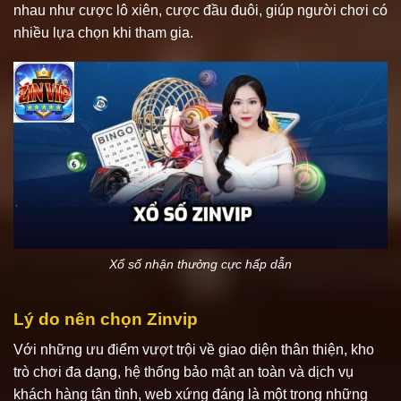
nhau như cược lô xiên, cược đầu đuôi, giúp người chơi có
nhiều lựa chọn khi tham gia.
Xổ số nhận thưởng cực hấp dẫn
Lý do nên chọn Zinvip
Với những ưu điểm vượt trội về giao diện thân thiện, kho
trò chơi đa dạng, hệ thống bảo mật an toàn và dịch vụ
khách hàng tận tình, web xứng đáng là một trong những