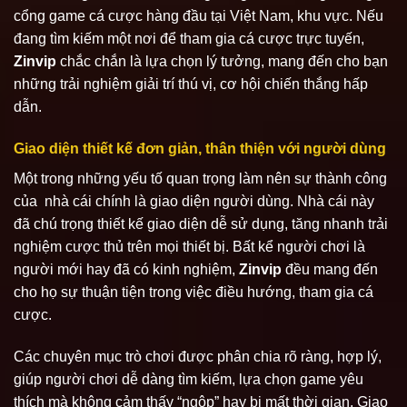
cổng game cá cược hàng đầu tại Việt Nam, khu vực. Nếu
đang tìm kiếm một nơi để tham gia cá cược trực tuyến,
Zinvip
chắc chắn là lựa chọn lý tưởng, mang đến cho bạn
những trải nghiệm giải trí thú vị, cơ hội chiến thắng hấp
dẫn.
Giao diện thiết kế đơn giản, thân thiện với người dùng
Một trong những yếu tố quan trọng làm nên sự thành công
của nhà cái chính là giao diện người dùng. Nhà cái này
đã chú trọng thiết kế giao diện dễ sử dụng, tăng nhanh trải
nghiệm cược thủ trên mọi thiết bị. Bất kể người chơi là
người mới hay đã có kinh nghiệm,
Zinvip
đều mang đến
cho họ sự thuận tiện trong việc điều hướng, tham gia cá
cược.
Các chuyên mục trò chơi được phân chia rõ ràng, hợp lý,
giúp người chơi dễ dàng tìm kiếm, lựa chọn game yêu
thích mà không cảm thấy “ngộp” hay bị mất thời gian. Giao