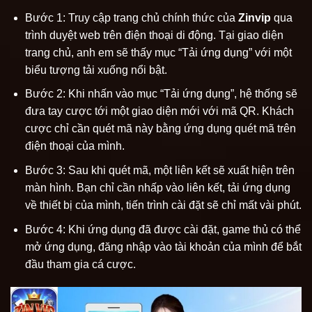
Bước 1: Truy cập trang chủ chính thức của
Zinvip
qua
trình duyệt web trên điện thoại di động. Tại giao diện
trang chủ, anh em sẽ thấy mục “Tải ứng dụng” với một
biểu tượng tải xuống nổi bật.
Bước 2: Khi nhấn vào mục “Tải ứng dụng”, hệ thống sẽ
đưa tay cược tới một giao diện mới với mã QR. Khách
cược chỉ cần quét mã này bằng ứng dụng quét mã trên
điện thoại của mình.
Bước 3: Sau khi quét mã, một liên kết sẽ xuất hiện trên
màn hình. Bạn chỉ cần nhấp vào liên kết, tải ứng dụng
về thiết bị của mình, tiến trình cài đặt sẽ chỉ mất vài phút.
Bước 4: Khi ứng dụng đã được cài đặt, game thủ có thể
mở ứng dụng, đăng nhập vào tài khoản của mình để bắt
đầu tham gia cá cược.