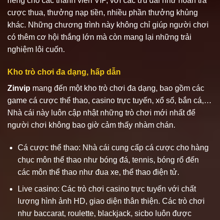
riêng cho các thành viên VIP, với các ưu đãi như hoàn trả
cược thua, thưởng nạp tiền, nhiều phần thưởng khủng
khác. Những chương trình này không chỉ giúp người chơi
có thêm cơ hội thắng lớn mà còn mang lại những trải
nghiệm lôi cuốn.
Kho trò chơi đa dạng, hấp dẫn
Zinvip
mang đến một kho trò chơi đa dạng, bao gồm các
game cá cược thể thao, casino trực tuyến, xổ số, bắn cá,…
Nhà cái này luôn cập nhật những trò chơi mới nhất để
người chơi không bao giờ cảm thấy nhàm chán.
Cá cược thể thao: Nhà cái cung cấp cá cược cho hàng
chục môn thể thao như bóng đá, tennis, bóng rổ đến
các môn thể thao như đua xe, thể thao điện tử.
Live casino: Các trò chơi casino trực tuyến với chất
lượng hình ảnh HD, giao diện thân thiện. Các trò chơi
như baccarat, roulette, blackjack, sicbo luôn được