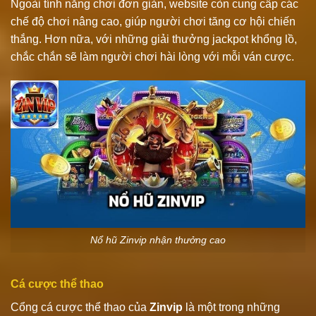
Ngoài tính năng chơi đơn giản, website còn cung cấp các
chế độ chơi nâng cao, giúp người chơi tăng cơ hội chiến
thắng. Hơn nữa, với những giải thưởng jackpot khổng lồ,
chắc chắn sẽ làm người chơi hài lòng với mỗi ván cược.
Nổ hũ Zinvip nhận thưởng cao
Cá cược thể thao
Cổng cá cược thể thao của
Zinvip
là một trong những