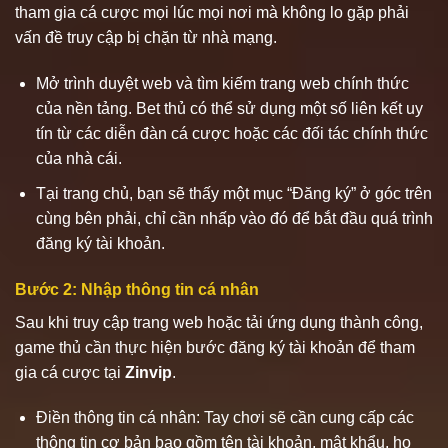
tham gia cá cược mọi lúc mọi nơi mà không lo gặp phải
vấn đề truy cập bị chặn từ nhà mạng.
Mở trình duyệt web và tìm kiếm trang web chính thức
của nền tảng. Bet thủ có thể sử dụng một số liên kết uy
tín từ các diễn đàn cá cược hoặc các đối tác chính thức
của nhà cái.
Tại trang chủ, bạn sẽ thấy một mục “Đăng ký” ở góc trên
cùng bên phải, chỉ cần nhấp vào đó để bắt đầu quá trình
đăng ký tài khoản.
Bước 2: Nhập thông tin cá nhân
Sau khi truy cập trang web hoặc tải ứng dụng thành công,
game thủ cần thực hiện bước đăng ký tài khoản để tham
gia cá cược tại
Zinvip
.
Điền thông tin cá nhân: Tay chơi sẽ cần cung cấp các
thông tin cơ bản bao gồm tên tài khoản, mật khẩu, họ