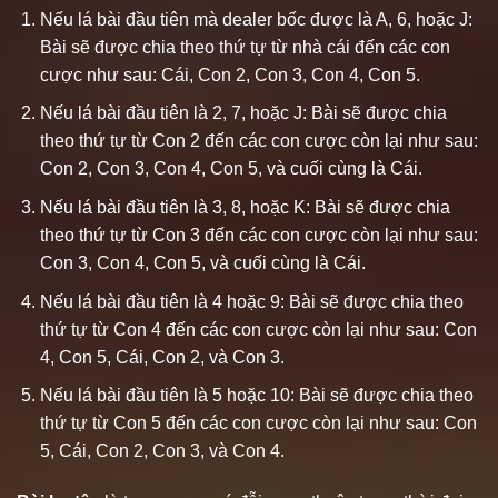
Nếu lá bài đầu tiên mà dealer bốc được là A, 6, hoặc J:
Bài sẽ được chia theo thứ tự từ nhà cái đến các con
cược như sau: Cái, Con 2, Con 3, Con 4, Con 5.
Nếu lá bài đầu tiên là 2, 7, hoặc J: Bài sẽ được chia
theo thứ tự từ Con 2 đến các con cược còn lại như sau:
Con 2, Con 3, Con 4, Con 5, và cuối cùng là Cái.
Nếu lá bài đầu tiên là 3, 8, hoặc K: Bài sẽ được chia
theo thứ tự từ Con 3 đến các con cược còn lại như sau:
Con 3, Con 4, Con 5, và cuối cùng là Cái.
Nếu lá bài đầu tiên là 4 hoặc 9: Bài sẽ được chia theo
thứ tự từ Con 4 đến các con cược còn lại như sau: Con
4, Con 5, Cái, Con 2, và Con 3.
Nếu lá bài đầu tiên là 5 hoặc 10: Bài sẽ được chia theo
thứ tự từ Con 5 đến các con cược còn lại như sau: Con
5, Cái, Con 2, Con 3, và Con 4.