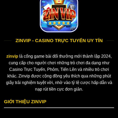
ZINVIP - CASINO TRỰC TUYẾN UY TÍN
zinvip
là cổng game bài đổi thưởng mới thành lập 2024,
cung cấp cho người chơi những trò chơi đa dạng như
Casino Trực Tuyến, Phỏm, Tiến Lên và nhiều trò chơi
khác. Zinvip được cộng đồng yêu thích qua những phút
giây trải nghiệm tuyệt vời, nhờ vào tỷ lệ cược hấp dẫn và
nạp rút tiền cực đơn giản.
GIỚI THIỆU ZINVIP