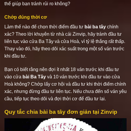
thể giúp bạn tránh rủi ro không?
Chớp đúng thời cơ
Làm thế nào để chọn thời điểm đầu tư
bài ba tây
chính
xác? Theo lời khuyên từ nhà cái Zinvip, hãy tránh đầu tư
liên tục vào cửa Ba Tây và cửa Hoà, vì tỷ lệ thắng rất thấp.
Thay vào đó, hãy theo dõi xác suất trong một số ván trước
khi đầu tư.
Bạn có biết rằng nên đợi ít nhất 18 ván trước khi đầu tư
vào cửa
bài Ba Tây
và 10 ván trước khi đầu tư vào cửa
Hoà không? Chớp lấy cơ hội và đầu tư khi thời điểm chính
xác, nhưng đừng đầu tư liên tục. Nếu chưa đến số ván yêu
cầu, tiếp tục theo dõi và đợi thời cơ để đầu tư lại.
Quy tắc chia bài ba tây đơn giản tại Zinvip