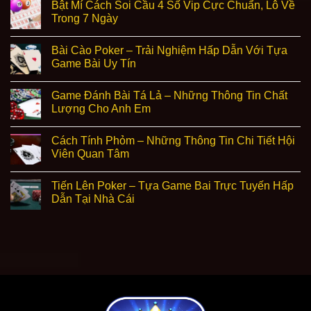
Bật Mí Cách Soi Cầu 4 Số Vip Cực Chuẩn, Lô Về
Trong 7 Ngày
Bài Cào Poker – Trải Nghiệm Hấp Dẫn Với Tựa
Game Bài Uy Tín
Game Đánh Bài Tá Lả – Những Thông Tin Chất
Lượng Cho Anh Em
Cách Tính Phỏm – Những Thông Tin Chi Tiết Hội
Viên Quan Tâm
Tiến Lên Poker – Tựa Game Bai Trực Tuyến Hấp
Dẫn Tại Nhà Cái