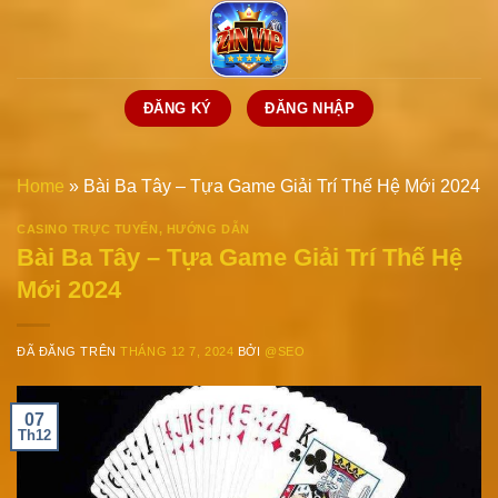
Chuyển
đến
nội
dung
ĐĂNG KÝ
ĐĂNG NHẬP
Home
»
Bài Ba Tây – Tựa Game Giải Trí Thế Hệ Mới 2024
CASINO TRỰC TUYẾN
,
HƯỚNG DẪN
Bài Ba Tây – Tựa Game Giải Trí Thế Hệ
Mới 2024
ĐÃ ĐĂNG TRÊN
THÁNG 12 7, 2024
BỞI
@SEO
07
Th12