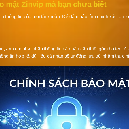
o mật Zinvip mà bạn chưa biết
ến thông tin của mỗi tài khoản. Để đảm bảo tính chính xác, an to
oản, anh em phải nhập thông tin cá nhân cần thiết gồm họ tên, đị
hông tin hợp lệ, dữ liệu cá nhân sẽ tự động lưu trữ nhằm thực hi