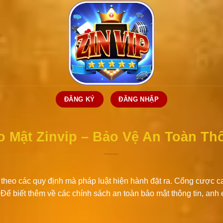
ĐĂNG KÝ
ĐĂNG NHẬP
 Mật Zinvip – Bảo Vệ An Toàn Th
heo các quy định mà pháp luật hiện hành đặt ra. Cổng cược 
. Để biết thêm về các chính sách an toàn bảo mật thông tin, a