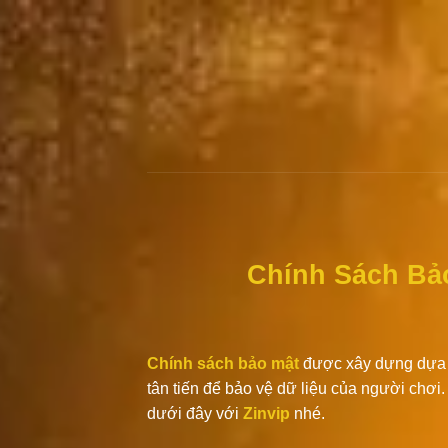
Chuyển
đến
nội
dung
Chính Sách Bảo
Chính sách bảo mật
được xây dựng dựa t
tân tiến để bảo vệ dữ liệu của người chơi
dưới đây với
Zinvip
nhé.