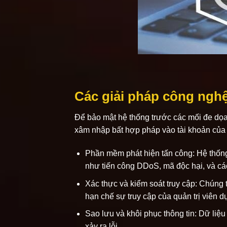
Các giải pháp công ngh
Để bảo mật hệ thống trước các mối đe dọ
xâm nhập bất hợp pháp vào tài khoản của 
Phần mềm phát hiện tấn công: Hệ thống
như tiến công DDoS, mã độc hại, và cá
Xác thực và kiểm soát truy cập: Chún
hạn chế sự truy cập của quản trị viên 
Sao lưu và khôi phục thông tin: Dữ li
xảy ra lỗi.