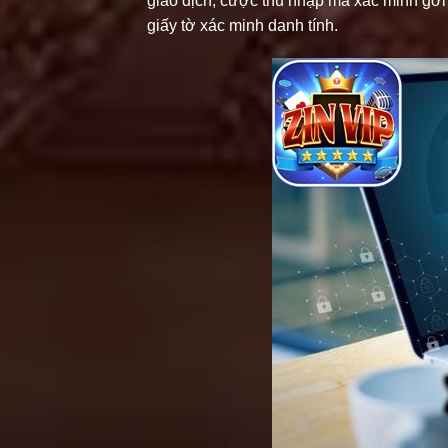
giao dịch, cược thủ nhập mã xác minh gởi v
giấy tờ xác minh danh tính.