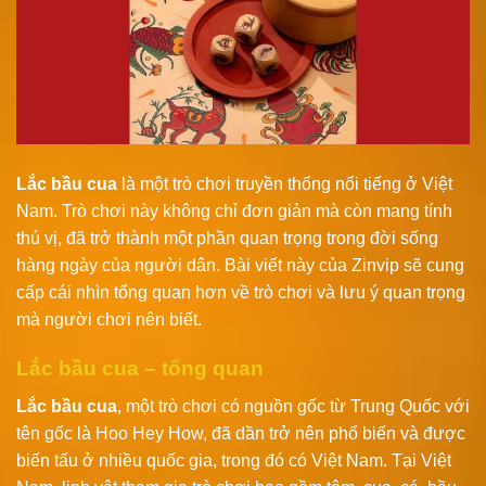
Lắc bầu cua
là một trò chơi truyền thống nổi tiếng ở Việt
Nam. Trò chơi này không chỉ đơn giản mà còn mang tính
thú vị, đã trở thành một phần quan trọng trong đời sống
hàng ngày của người dân. Bài viết này của Zinvip sẽ cung
cấp cái nhìn tổng quan hơn về trò chơi và lưu ý quan trọng
mà người chơi nên biết.
Lắc bầu cua – tổng quan
Lắc bầu cua
, một trò chơi có nguồn gốc từ Trung Quốc với
tên gốc là Hoo Hey How, đã dần trở nên phổ biến và được
biến tấu ở nhiều quốc gia, trong đó có Việt Nam. Tại Việt