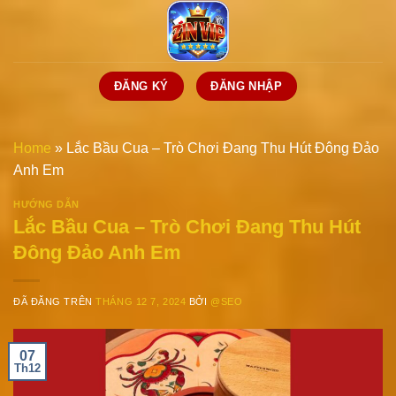
Chuyển
đến
nội
dung
ĐĂNG KÝ
ĐĂNG NHẬP
Home
»
Lắc Bầu Cua – Trò Chơi Đang Thu Hút Đông Đảo
Anh Em
HƯỚNG DẪN
Lắc Bầu Cua – Trò Chơi Đang Thu Hút
Đông Đảo Anh Em
ĐÃ ĐĂNG TRÊN
THÁNG 12 7, 2024
BỞI
@SEO
07
Th12