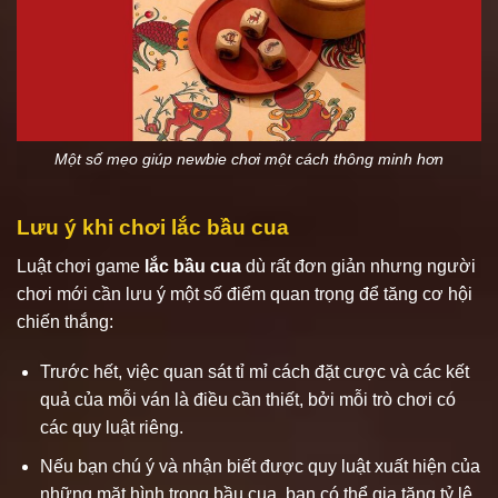
Một số mẹo giúp newbie chơi một cách thông minh hơn
Lưu ý khi chơi lắc bầu cua
Luật chơi game
lắc bầu cua
dù rất đơn giản nhưng người
chơi mới cần lưu ý một số điểm quan trọng để tăng cơ hội
chiến thắng:
Trước hết, việc quan sát tỉ mỉ cách đặt cược và các kết
quả của mỗi ván là điều cần thiết, bởi mỗi trò chơi có
các quy luật riêng.
Nếu bạn chú ý và nhận biết được quy luật xuất hiện của
những mặt hình trong bầu cua, bạn có thể gia tăng tỷ lệ