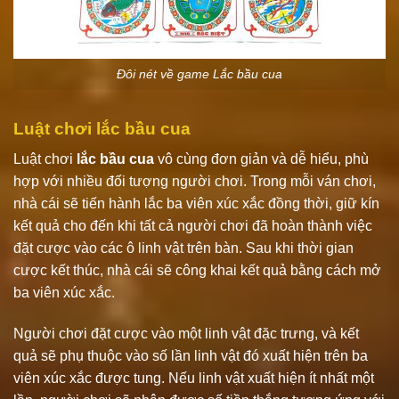
Đôi nét về game Lắc bầu cua
Luật chơi lắc bầu cua
Luật chơi
lắc bầu cua
vô cùng đơn giản và dễ hiểu, phù
hợp với nhiều đối tượng người chơi. Trong mỗi ván chơi,
nhà cái sẽ tiến hành lắc ba viên xúc xắc đồng thời, giữ kín
kết quả cho đến khi tất cả người chơi đã hoàn thành việc
đặt cược vào các ô linh vật trên bàn. Sau khi thời gian
cược kết thúc, nhà cái sẽ công khai kết quả bằng cách mở
ba viên xúc xắc.
Người chơi đặt cược vào một linh vật đặc trưng, và kết
quả sẽ phụ thuộc vào số lần linh vật đó xuất hiện trên ba
viên xúc xắc được tung. Nếu linh vật xuất hiện ít nhất một