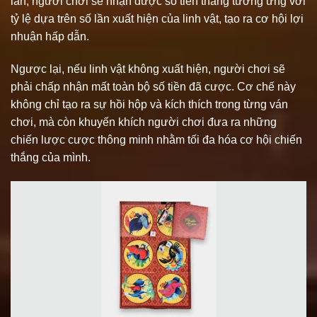
lần, người chơi sẽ nhận được số tiền thắng tương ứng với
tỷ lệ dựa trên số lần xuất hiện của linh vật, tạo ra cơ hội lợi
nhuận hấp dẫn.
Ngược lại, nếu linh vật không xuất hiện, người chơi sẽ
phải chấp nhận mất toàn bộ số tiền đã cược. Cơ chế này
không chỉ tạo ra sự hồi hộp và kích thích trong từng ván
chơi, mà còn khuyến khích người chơi đưa ra những
chiến lược cược thông minh nhằm tối đa hóa cơ hội chiến
thắng của mình.