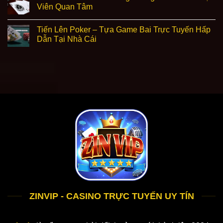
Viên Quan Tâm
Tiến Lên Poker – Tựa Game Bai Trực Tuyến Hấp
Dẫn Tại Nhà Cái
ZINVIP - CASINO TRỰC TUYẾN UY TÍN