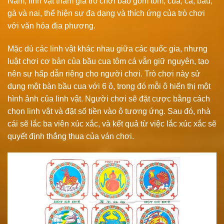
Nam, linh vật tham gia trò chơi bao gồm tôm, cua, cá, bầu,
gà và nai, thể hiện sự đa dạng và thích ứng của trò chơi
với văn hóa địa phương.
Mặc dù các linh vật khác nhau giữa các quốc gia, nhưng
luật chơi cơ bản của bầu cua tôm cá vẫn giữ nguyên, tạo
nên sự hấp dẫn riêng cho người chơi. Trò chơi này sử
dụng một bàn bầu cua với 6 ô, trong đó mỗi ô hiển thị một
hình ảnh của linh vật. Người chơi sẽ đặt cược bằng cách
chọn linh vật và đặt số tiền vào ô tương ứng. Sau đó, nhà
cái sẽ lắc ba viên xúc xắc, và kết quả từ việc lắc xúc xắc sẽ
quyết định thắng thua của ván chơi.