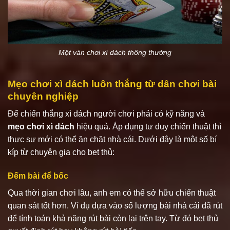
Một ván chơi xì dách thông thường
Mẹo chơi xì dách luôn thắng từ dân chơi bài
chuyên nghiệp
Để chiến thắng xì dách người chơi phải có kỹ năng và
mẹo chơi xì dách
hiệu quả. Áp dụng tư duy chiến thuật thì
thực sự mới có thể ăn chặt nhà cái. Dưới đây là một số bí
kíp từ chuyên gia cho bet thủ:
Đếm bài để bốc
Qua thời gian chơi lâu, anh em có thể sở hữu chiến thuật
quan sát tốt hơn. Ví dụ dựa vào số lượng bài nhà cái đã rút
để tính toán khả năng rút bài còn lại trên tay. Từ đó bet thủ