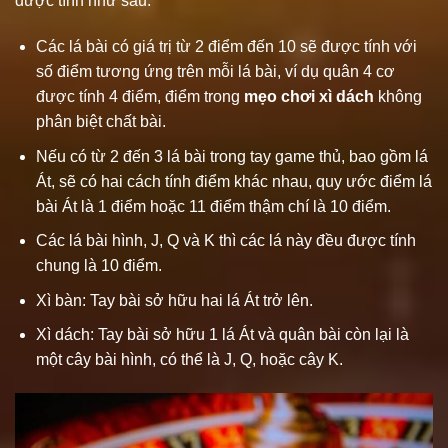
được tính như sau:
Các lá bài có giá trị từ 2 điểm đến 10 sẽ được tính với
số điểm tương ứng trên mỗi lá bài, ví dụ quân 4 cơ
được tính 4 điểm, điểm trong
mẹo chơi xì dách
không
phân biệt chất bài.
Nếu có từ 2 đến 3 lá bài trong tay game thủ, bao gồm lá
Át, sẽ có hai cách tính điểm khác nhau, quy ước điểm lá
bài Át là 1 điểm hoặc 11 điểm thậm chí là 10 điểm.
Các lá bài hình, J, Q và K thì các lá này đều được tính
chung là 10 điểm.
Xì bàn: Tay bài sở hữu hai lá Át trở lên.
Xì dách: Tay bài sở hữu 1 lá Át và quân bài còn lại là
một cây bài hình, có thể là J, Q, hoặc cây K.