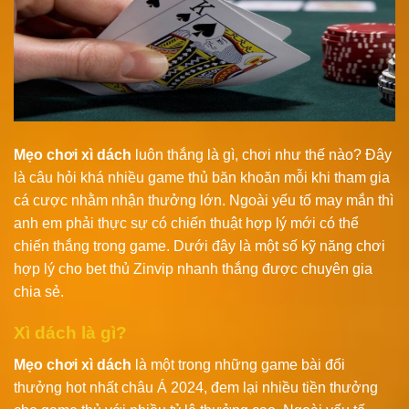
Mẹo chơi xì dách
luôn thắng là gì, chơi như thế nào? Đây
là câu hỏi khá nhiều game thủ băn khoăn mỗi khi tham gia
cá cược nhằm nhận thưởng lớn. Ngoài yếu tố may mắn thì
anh em phải thực sự có chiến thuật hợp lý mới có thể
chiến thắng trong game. Dưới đây là một số kỹ năng chơi
hợp lý cho bet thủ Zinvip nhanh thắng được chuyên gia
chia sẻ.
Xì dách là gì?
Mẹo chơi xì dách
là một trong những game bài đổi
thưởng hot nhất châu Á 2024, đem lại nhiều tiền thưởng