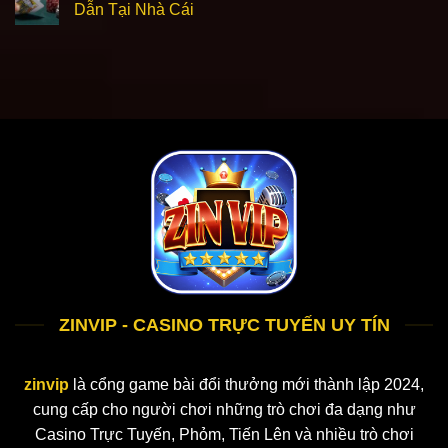
Dẫn Tại Nhà Cái
ZINVIP - CASINO TRỰC TUYẾN UY TÍN
zinvip
là cổng game bài đổi thưởng mới thành lập 2024,
cung cấp cho người chơi những trò chơi đa dạng như
Casino Trực Tuyến, Phỏm, Tiến Lên và nhiều trò chơi