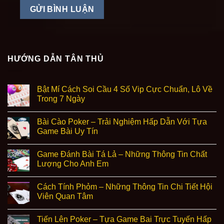
HƯỚNG DẪN TÂN THỦ
Bật Mí Cách Soi Cầu 4 Số Vip Cực Chuẩn, Lô Về
Trong 7 Ngày
Bài Cào Poker – Trải Nghiệm Hấp Dẫn Với Tựa
Game Bài Uy Tín
Game Đánh Bài Tá Lả – Những Thông Tin Chất
Lượng Cho Anh Em
Cách Tính Phỏm – Những Thông Tin Chi Tiết Hội
Viên Quan Tâm
Tiến Lên Poker – Tựa Game Bai Trực Tuyến Hấp