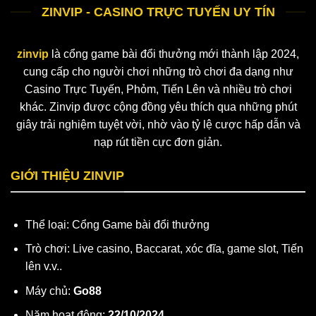
ZINVIP - CASINO TRỰC TUYẾN UY TÍN
zinvip
là cổng game bài đổi thưởng mới thành lập 2024,
cung cấp cho người chơi những trò chơi đa dạng như
Casino Trực Tuyến, Phỏm, Tiến Lên và nhiều trò chơi
khác. Zinvip được cộng đồng yêu thích qua những phút
giây trải nghiệm tuyệt vời, nhờ vào tỷ lệ cược hấp dẫn và
nạp rút tiền cực đơn giản.
GIỚI THIỆU ZINVIP
Thể loại: Cổng Game bài đổi thưởng
Trò chơi: Live casino, Baccarat, xóc đĩa, game slot, Tiến
lên v.v..
Máy chủ:
Go88
Năm hoạt động:
22/10/2024