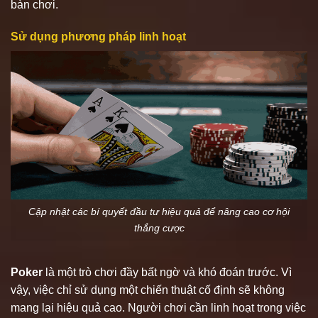
bàn chơi.
Sử dụng phương pháp linh hoạt
Cập nhật các bí quyết đầu tư hiệu quả để nâng cao cơ hội
thắng cược
Poker
là một trò chơi đầy bất ngờ và khó đoán trước. Vì
vậy, việc chỉ sử dụng một chiến thuật cố định sẽ không
mang lại hiệu quả cao. Người chơi cần linh hoạt trong việc