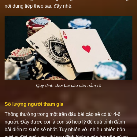
nội dung tiếp theo sau đây nhé.
Quy định chơi bài cào cần nắm rõ
Số lượng người tham gia
Thông thường trong một trận đấu bài cào sẽ có từ 4-6
người. Đây được coi là con số hợp lý để quá trình đánh
bài diễn ra suôn sẻ nhất. Tuy nhiên với nhiều phiên bản