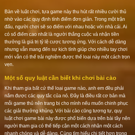
Bàn về luật chơi, tựa game này thu hút rất nhiều cười thủ
nhờ vào các quy định tính điểm đơn giản. Trong một trận
đấu, người chơi sẽ so điểm với nhau hoặc với nhà cái. Ai
có số điểm cao nhất là người thắng cuộc và nhận tiền
thưởng là giá trị tỷ lệ cược tương ứng. Với cách dễ dàng
nhưng vẫn mang đến sự kịch tính giúp cho nhiều tay chơi
mới vẫn có thể trải nghiệm được thể loại này một cách trọn
vẹn.
Một số quy luật cần biết khi chơi bài cào
Khi tham gia bất cứ thể loại game nào, anh em đều phải
nắm được các quy tắc của nó. Đây là điều rất cơ bản mà
mỗi game thủ nên trang bị cho mình nếu muốn chinh phục
các giải thưởng khủng. Với bài cào cũng tương tự, quy
luật chơi game bài này được phổ biến dựa trên bài tây nên
người tham gia có thể tiếp cận một cách nhận một cách
nhanh chóng và dễ dàng. Cùng tìm hiểu chi tiết hơn trong