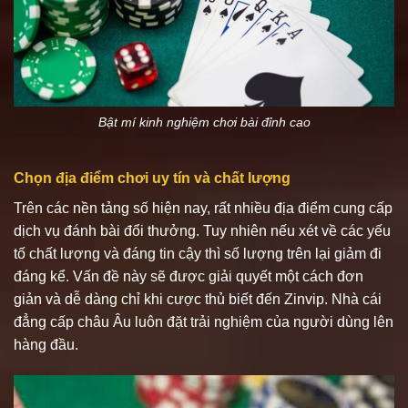
Bật mí kinh nghiệm chơi bài đỉnh cao
Chọn địa điểm chơi uy tín và chất lượng
Trên các nền tảng số hiện nay, rất nhiều địa điểm cung cấp
dịch vụ đánh bài đổi thưởng. Tuy nhiên nếu xét về các yếu
tố chất lượng và đáng tin cậy thì số lượng trên lại giảm đi
đáng kể. Vấn đề này sẽ được giải quyết một cách đơn
giản và dễ dàng chỉ khi cược thủ biết đến Zinvip. Nhà cái
đẳng cấp châu Âu luôn đặt trải nghiệm của người dùng lên
hàng đầu.