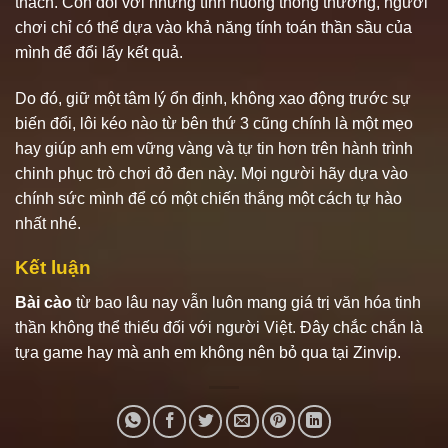
thách. Còn đối với những tình huống thông thường, người
chơi chỉ có thể dựa vào khả năng tính toán thần sầu của
mình để đổi lấy kết quả.
Do đó, giữ một tâm lý ổn định, không xao động trước sự
biến đổi, lôi kéo nào từ bên thứ 3 cũng chính là một mẹo
hay giúp anh em vững vàng và tự tin hơn trên hành trình
chinh phục trò chơi đỏ đen này. Mọi người hãy dựa vào
chính sức mình để có một chiến thắng một cách tự hào
nhất nhé.
Kết luận
Bài cào
từ bao lâu nay vẫn luôn mang giá trị văn hóa tinh
thần không thể thiếu đối với người Việt. Đây chắc chắn là
tựa game hay mà anh em không nên bỏ qua tại Zinvip.