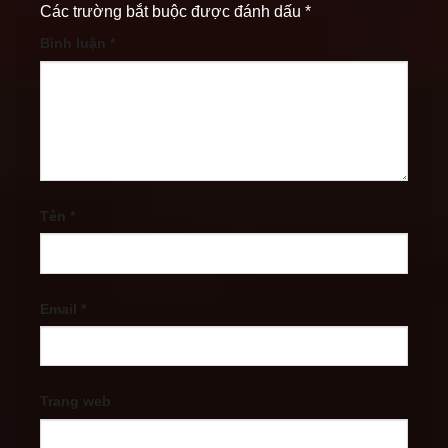
Các trường bắt buộc được đánh dấu
*
Bình luận
*
Tên
*
Email
*
Trang web